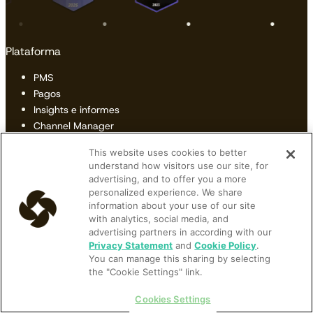
Plataforma
PMS
Pagos
Insights e informes
Channel Manager
Motor de Reservas
This website uses cookies to better
Partners de distribución
understand how visitors use our site, for
advertising, and to offer you a more
Signals
personalized experience. We share
information about your use of our site
Signals
with analytics, social media, and
advertising partners in according with our
Soluciones
Privacy Statement
and
Cookie Policy
.
You can manage this sharing by selecting
Hoteles
the "Cookie Settings" link.
Grupos multipropiedad
Hostels
Cookies Settings
Alquilere vacacional