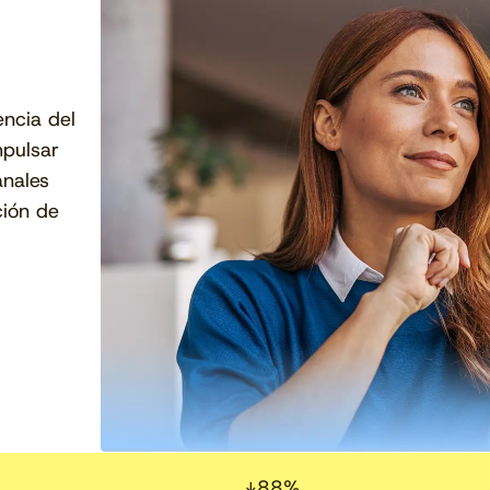
encia del
mpulsar
anales
ción de
↓
88
%