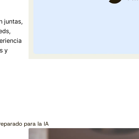
 juntas,
eds,
eriencia
s y
reparado para la IA