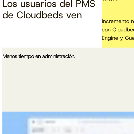
Los usuarios del PMS
de Cloudbeds ven
Incremento m
con Cloudbe
Engine y Gu
Menos tiempo en administración.