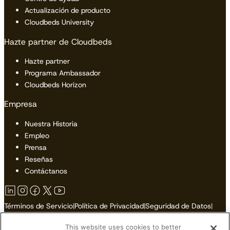
Actualización de producto
Cloudbeds University
Hazte partner de Cloudbeds
Hazte partner
Programa Ambassador
Cloudbeds Horizon
Empresa
Nuestra Historia
Empleo
Prensa
Reseñas
Contáctanos
Términos de Servicio
|
Política de Privacidad
|
Seguridad de Datos
|
Política de Cookies
|
Accesibilidad
|
Mapa del Sitio
This website uses cookies to better
No Vender o Compartir Mi Información Personal