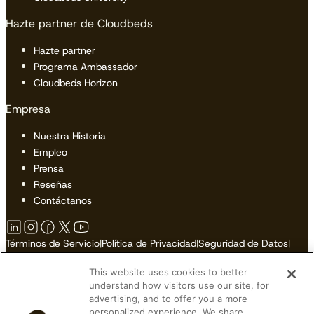
Hazte partner de Cloudbeds
Hazte partner
Programa Ambassador
Cloudbeds Horizon
Empresa
Nuestra Historia
Empleo
Prensa
Reseñas
Contáctanos
Términos de Servicio
|
Política de Privacidad
|
Seguridad de Datos
|
Política de Cookies
|
Accesibilidad
|
Mapa del Sitio
This website uses cookies to better
No Vender o Compartir Mi Información Personal
understand how visitors use our site, for
advertising, and to offer you a more
personalized experience. We share