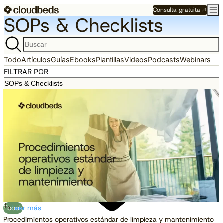
Consulta gratuita
SOPs & Checklists
Todo
Artículos
Guías
Ebooks
Plantillas
Videos
Podcasts
Webinars
FILTRAR POR
Ebook
Leer más
Procedimientos operativos estándar de limpieza y mantenimiento