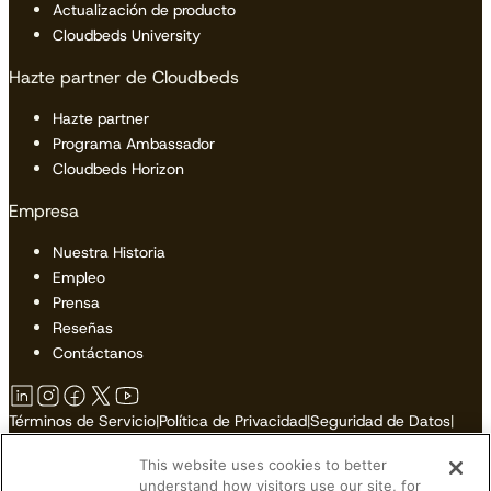
Actualización de producto
Cloudbeds University
Hazte partner de Cloudbeds
Hazte partner
Programa Ambassador
Cloudbeds Horizon
Empresa
Nuestra Historia
Empleo
Prensa
Reseñas
Contáctanos
Términos de Servicio
|
Política de Privacidad
|
Seguridad de Datos
|
Política de Cookies
|
Accesibilidad
|
Mapa del Sitio
This website uses cookies to better
No Vender o Compartir Mi Información Personal
understand how visitors use our site, for