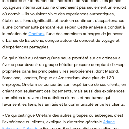
inexploitée sur le marché de l’hôtellerie de Barcelone. Les jeunes
voyageurs internationaux ne cherchaient pas seulement un endroit
où dormir – ils voulaient vivre des expériences authentiques,
établir des liens significatifs et avoir un sentiment d’appartenance
à une communauté pendant leur séjour. Cette analyse a conduit à
la création de
Onefam
, l’une des premières auberges de jeunesse
urbaines de Barcelone, conçue autour du concept de voyage et
d’expériences partagées.
Ce qui n’était au départ qu’une seule propriété sur ce créneau a
évolué pour devenir un groupe hôtelier prospère comptant dix-sept
propriétés dans les principales villes européennes, dont Madrid,
Barcelone, Londres, Prague et Amsterdam. Avec plus de 120
employés, Onefam se concentre sur l’expérience de ses clients, en
créant non seulement des logements, mais aussi des expériences
complètes à travers des activités diurnes et nocturnes qui
favorisent les liens, les amitiés et la communauté entre les clients.
« Ce qui distingue Onefam des autres groupes ou auberges, c’est
l’expérience du client », explique la directrice générale
Ariane
Echevarría Delgado
. « Pour nous, il est essentiel que le client ne