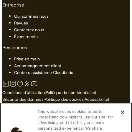
Entreprise
Qui sommes nous
Revues
Contactez nous
Événements
Ressources
Prise en main
Accompagnement client
Centre d’assistance Cloudbeds
Conditions d'utilisation
|
Politique de confidentialité
|
Sécurité des données
|
Politique des cookies
|
Accessibilité
|
Plan du site
This website uses cookies to better
Ne pas vendre ni partager mes informations personnelles
understand how visitors use our site, for
advertising, and to offer you a more
personalized experience. We share