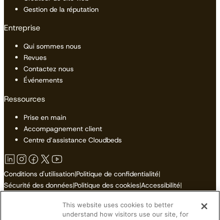
Gestion de la réputation
Entreprise
Qui sommes nous
Revues
Contactez nous
Événements
Ressources
Prise en main
Accompagnement client
Centre d’assistance Cloudbeds
Conditions d'utilisation
|
Politique de confidentialité
|
Sécurité des données
|
Politique des cookies
|
Accessibilité
|
Plan du site
This website uses cookies to better
Ne pas vendre ni partager mes informations personnelles
understand how visitors use our site, for