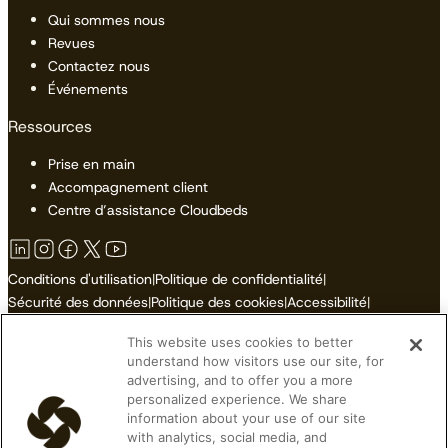
Qui sommes nous
Revues
Contactez nous
Événements
Ressources
Prise en main
Accompagnement client
Centre d’assistance Cloudbeds
Conditions d'utilisation
|
Politique de confidentialité
|
Sécurité des données
|
Politique des cookies
|
Accessibilité
|
Plan du site
This website uses cookies to better
Ne pas vendre ni partager mes informations personnelles
understand how visitors use our site, for
advertising, and to offer you a more
personalized experience. We share
information about your use of our site
with analytics, social media, and
© 2026 Cloudbeds. Tous droits réservés.