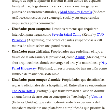
refugio de lujo relajado en Harbour Island donde los espacios
frente al mar, la gastronomía y la vida en la marina generan
puntos de encuentro naturales, y
Mad Monkey Hostels
(Sudeste
Asiático), conocidos por su energía social y sus experiencias
impulsadas por la comunidad.
Diseñados para escaparse:
Destinos remotos que requieren
intención para llegar, como
Severin Safari Camp
(Kenia) y
OVO
Patagonia
(Argentina), que ofrece cápsulas suspendidas a 270
metros de altura sobre una pared rocosa.
Diseñados para disfrutar:
Propiedades que redefinen el lujo a
través de la artesanía y la privacidad, como
Azulik
(México), una
obra arquitectónica donde convergen el arte y la naturaleza, y
Nay
Palad Hideaway
(Filipinas), un resort renacido tras un tifón como
símbolo de resiliencia sostenible.
Diseñados para romper el molde
: Propiedades que desafían las
reglas tradicionales de la hospitalidad. Entre ellas se encuentran
The Zero Hotels
(Portugal), que transformaron el acto de dormir
en una forma de arte con su concepto de “box lodge”, y
Vacatia
(Estados Unidos), que está modernizando la experiencia del
timeshare mediante una plataforma simplificada que prioriza la