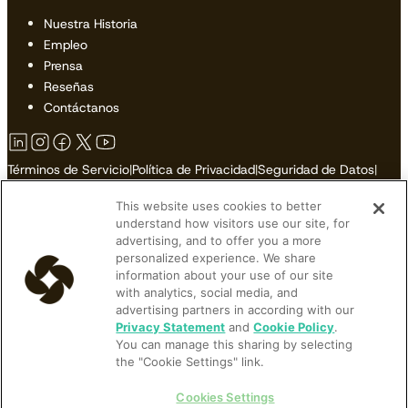
Nuestra Historia
Empleo
Prensa
Reseñas
Contáctanos
Términos de Servicio
|
Política de Privacidad
|
Seguridad de Datos
|
Política de Cookies
|
Accesibilidad
|
Mapa del Sitio
This website uses cookies to better
No Vender o Compartir Mi Información Personal
understand how visitors use our site, for
advertising, and to offer you a more
personalized experience. We share
information about your use of our site
with analytics, social media, and
© 2026 Cloudbeds. Todos los Derechos Reservados.
advertising partners in according with our
Cloudbeds is an independent hospitality software developer.
Privacy Statement
and
Cookie Policy
.
You can manage this sharing by selecting
Cloudbeds partners with many brands, but makes no claims upon
the "Cookie Settings" link.
their trademarks. All trademarks contained herein belong to their
respective owners and registrations.
Cookies Settings