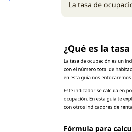
Cloudbeds Signals
El primer modelo de IA basado en 
La tasa de ocupaci
¿Qué es la tasa
La tasa de ocupación es un in
con el número total de habitac
en esta guía nos enfocaremos 
Este indicador se calcula en p
ocupación. En esta guía te ex
con otros indicadores de rentab
Fórmula para calcu