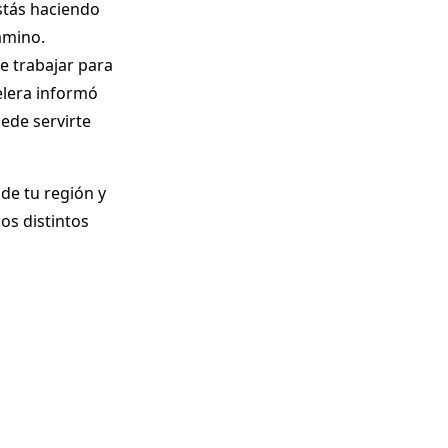
stás haciendo
amino.
e trabajar para
telera informó
ede servirte
 de tu región y
os distintos