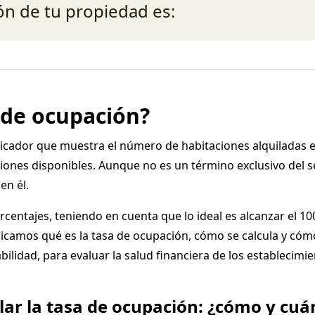
la hotelería. Descubre tu nueva ventaja competitiva.
ón de tu propiedad es:
 de ocupación?
dicador que muestra el número de habitaciones alquiladas
iones disponibles.
Aunque no es un término exclusivo del s
en él.
orcentajes, teniendo en cuenta que lo ideal es alcanzar el 1
plicamos qué es la tasa de ocupación, cómo se calcula y có
ilidad, para evaluar la salud financiera de los establecimi
lar la tasa de ocupación: ¿cómo y cuá