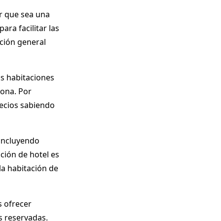
er que sea una
ara facilitar las
ción general
as habitaciones
zona. Por
recios sabiendo
 incluyendo
ción de hotel es
la habitación de
s ofrecer
s reservadas.