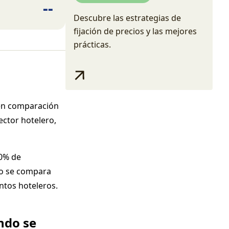
--
Explora ahora
Descubre las estrategias de
fijación de precios y las mejores
prácticas.
 en comparación
ector hotelero,
00% de
mo se compara
entos hoteleros.
ndo se