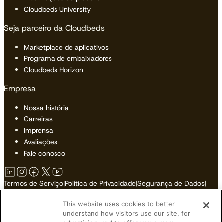
Cloudbeds University
Seja parceiro da Cloudbeds
Marketplace de aplicativos
Programa de embaixadores
Cloudbeds Horizon
Empresa
Nossa história
Carreiras
Imprensa
Avaliações
Fale conosco
Termos de Serviço
|
Política de Privacidade
|
Segurança de Dados
|
Política de Cookies
|
Acessibilidade
|
Mapa do Site
This website uses cookies to better
Não Vender ou Compartilhar Minhas Informações Pessoais
understand how visitors use our site, for