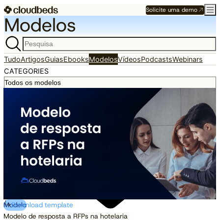
Solicite uma demo
Modelos
Tudo
Artigos
Guias
Ebooks
Modelos
Vídeos
Podcasts
Webinars
CATEGORIES
Modelo
Download template
Modelo de resposta a RFPs na hotelaria