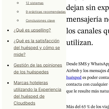
12 sistemas
dejan sin exp
9 prácticas recomendadas
mensajería n
Conclusiones clave
los canales 
¿Qué es upselling?
¿Qué es la satisfacción
utilizan.
del huésped y cómo se
mide?
Desde SMS y WhatsApp h
Gestión de las opiniones
Airbnb y los mensajes d
de los huéspedes
huésped
es poder conta
Marcas hoteleras
contacta con cualquier 
utilizando la Experiencia
que le resulte más natu
del huésped de
Cloudbeds
Más del 65 % de los via