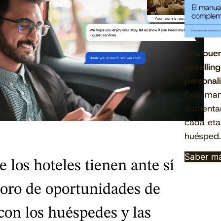
Una buen
upselling
personal
Este man
aumentar
cada eta
huésped.
Saber m
 los hoteles tienen ante sí
oro de oportunidades de
on los huéspedes y las