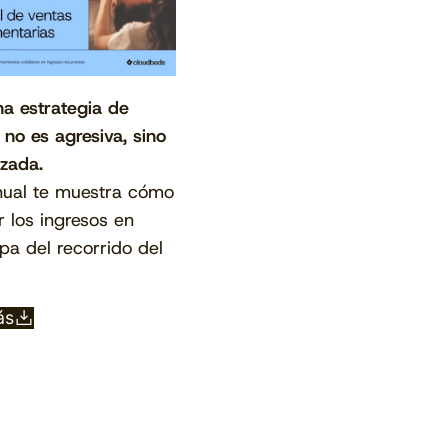
a estrategia de
 no es agresiva, sino
izada.
ual te muestra cómo
 los ingresos en
Ver el calendario
Ver ahora
pa del recorrido del
ás