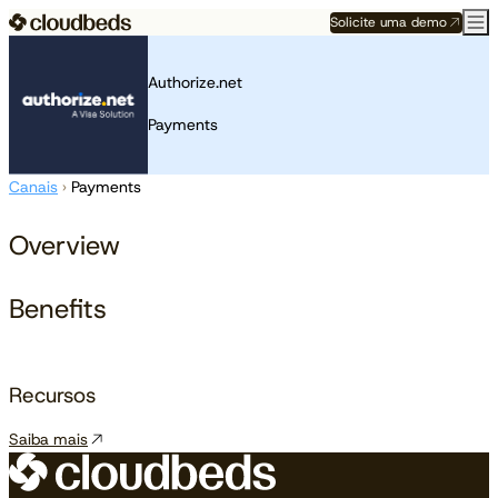
Solicite uma demo
Authorize.net
Payments
Canais
›
Payments
Overview
Benefits
Recursos
Saiba mais