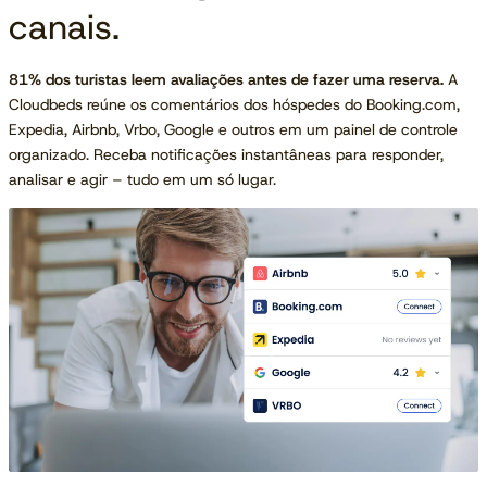
canais.
Um ponto a mais nas pontuações das avaliações pode significar
aumento até 11% nas diárias.
81% dos turistas leem avaliações antes de fazer uma reserva.
89% dos hóspedes dizem que respostas atenciosas melhoram a
A
Cloudbeds reúne os comentários dos hóspedes do Booking.com,
impressão deles sobre sua propriedade.
Expedia, Airbnb, Vrbo, Google e outros em um painel de controle
organizado. Receba notificações instantâneas para responder,
analisar e agir – tudo em um só lugar.