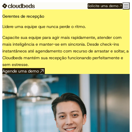
Solicite uma demo
Gerentes de recepção
Lidere uma equipe que nunca perde o ritmo.
Capacite sua equipe para agir mais rapidamente, atender com
mais inteligência e manter-se em sincronia. Desde check-ins
instantâneos até agendamento com recurso de arrastar e soltar, a
Cloudbeds mantém sua recepção funcionando perfeitamente e
sem estresse.
Agende uma demo