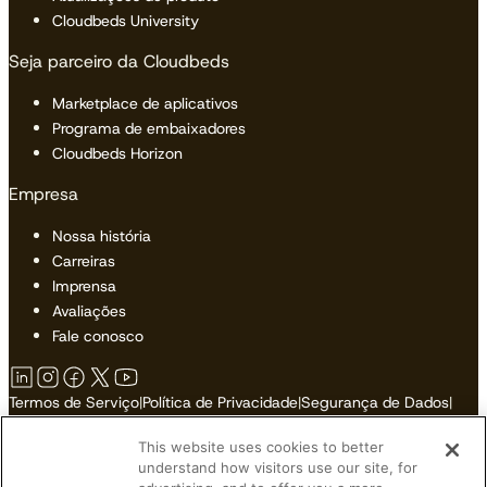
Cloudbeds University
Seja parceiro da Cloudbeds
Marketplace de aplicativos
Programa de embaixadores
Cloudbeds Horizon
Empresa
Nossa história
Carreiras
Imprensa
Avaliações
Fale conosco
Termos de Serviço
|
Política de Privacidade
|
Segurança de Dados
|
Política de Cookies
|
Acessibilidade
|
Mapa do Site
This website uses cookies to better
Não Vender ou Compartilhar Minhas Informações Pessoais
understand how visitors use our site, for