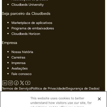
Cloudbeds University
Seja parceiro da Cloudbeds
Marketplace de aplicativos
Programa de embaixadores
Cloudbeds Horizon
Empresa
Nossa história
Carreiras
Imprensa
Avaliações
Fale conosco
Termos de Serviço
|
Política de Privacidade
|
Segurança de Dados
|
Política de Cookies
|
Acessibilidade
|
Mapa do Site
This website uses cookies to better
Não Vender ou Compartilhar Minhas Informações Pessoais
understand how visitors use our site, for