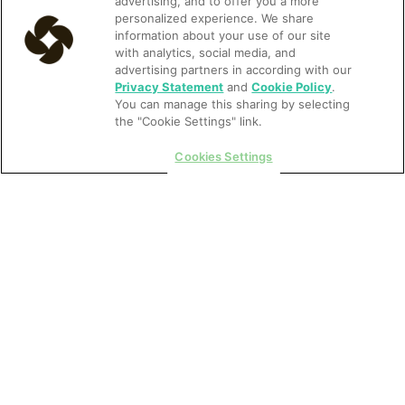
advertising, and to offer you a more
personalized experience. We share
information about your use of our site
with analytics, social media, and
Plataforma
advertising partners in according with our
Privacy Statement
and
Cookie Policy
.
PMS
You can manage this sharing by selecting
Pagamentos
the "Cookie Settings" link.
Insights e relatórios
Cookies Settings
Channel Manager
Motor de reservas
Parceiros de distribuição
Signals
Signals
Pesquisas sobre IA
Soluções
Hotéis
Grupos multipropriedades
Hostels