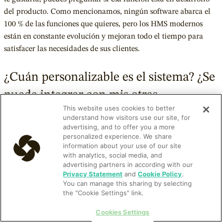
del producto. Como mencionamos, ningún software abarca el
100 % de las funciones que quieres, pero los HMS modernos
están en constante evolución y mejoran todo el tiempo para
satisfacer las necesidades de sus clientes.
¿Cuán personalizable es el sistema? ¿Se
puede integrar con mis otras
This website uses cookies to better
herramientas?
understand how visitors use our site, for
advertising, and to offer you a more
personalized experience. We share
Por qué importa:
Todas las propiedades son diferentes. Cada
information about your use of our site
empresa tiene necesidades particulares. Por eso es importante
with analytics, social media, and
advertising partners in according with our
que el software de gestión hotelera sea flexible y personalizable.
Privacy Statement
and
Cookie Policy
.
Incluso al seleccionar una suite de gestión hotelera que atiende
You can manage this sharing by selecting
la mayoría de tus necesidades, conviene conocer la flexibilidad
the "Cookie Settings" link.
con que se integran otras a medida que tu negocio crece y
Cookies Settings
evoluciona.